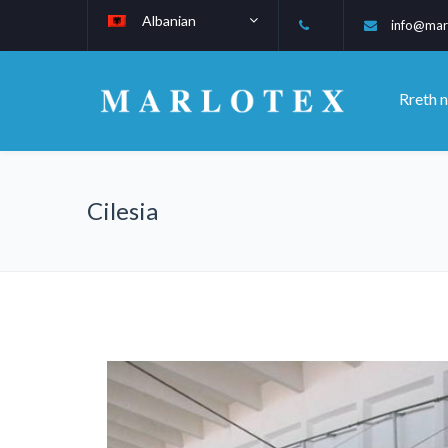
Albanian
info@mar
Rreth 
Cilesia