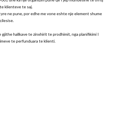
e klienteve te saj.
e tyre ne pune, por edhe me vone eshte nje element shume
ilesise.
 gjithe hallkave te zinxhirit te prodhimit, nga planifikimi I
imeve te perfunduara te klienti.