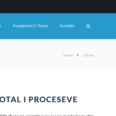
e
Fondacioni G Toska
Kontakt
Home
Cilesia
OTAL I PROCESEVE
9001 dhe ka nje organizim pune qe I jep mundesine te ofroj