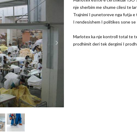
nje sherbim me shume cilesi te lart
Trajnimi I punetoreve nga futja 
I rendesishem I politikes sone se c
Marlotex ka nje kontroll total te te
prodhimit deri tek dergimi I prodh