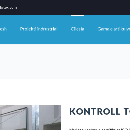
lotex.com
nesh
Projekti indrustrial
Cilesia
Gama e artikujv
KONTROLL T
Marlotex eshte e certifikuar ISO 